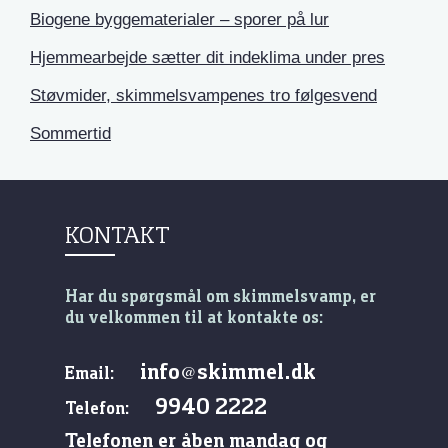
Biogene byggematerialer – sporer på lur
Hjemmearbejde sætter dit indeklima under pres
Støvmider, skimmelsvampenes tro følgesvend
Sommertid
KONTAKT
Har du spørgsmål om skimmelsvamp, er
du velkommen til at kontakte os:
info
skimmel.dk
@
Email:
9940 2222
Telefon:
Telefonen er åben mandag og