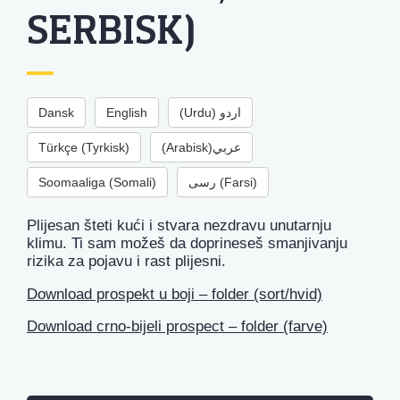
SERBISK)
Dansk
English
(Urdu) اردو
Türkçe (Tyrkisk)
(Arabisk)عربي
Soomaaliga (Somali)
رسی (Farsi)
Plijesan šteti kući i stvara nezdravu unutarnju
klimu. Ti sam možeš da doprineseš smanjivanju
rizika za pojavu i rast plijesni.
Download prospekt u boji – folder (sort/hvid)
Download crno-bijeli prospect – folder (farve)