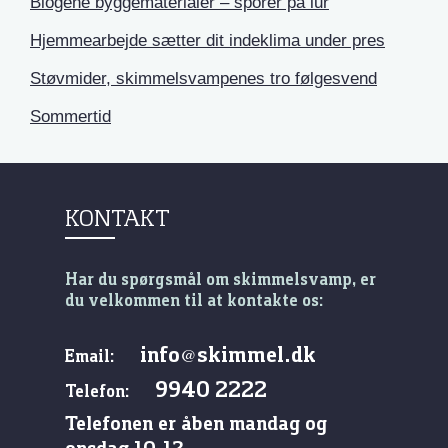
Biogene byggematerialer – sporer på lur
Hjemmearbejde sætter dit indeklima under pres
Støvmider, skimmelsvampenes tro følgesvend
Sommertid
KONTAKT
Har du spørgsmål om skimmelsvamp, er
du velkommen til at kontakte os:
info
skimmel.dk
@
Email:
9940 2222
Telefon:
Telefonen er åben mandag og
onsdag 10-12